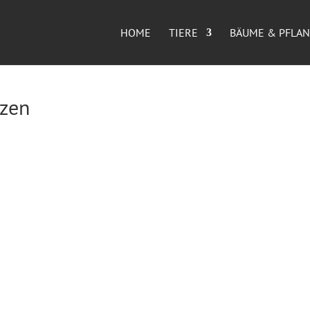
HOME
TIERE
BÄUME & PFLA
nzen